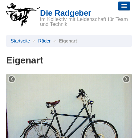
Die Radgeber
Startseite
im Kollektiv mit Leidenschaft für Team
und Technik
Reparaturen
Startseite
>
Räder
>
Eigenart
Räder
Zubehör
Eigenart
Selbsthilfe
‹
›
Wir
Links